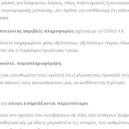
μάσκες για διάφορους λόγους, όπως πολιτισμικούς ή κοινωνικ
ς ατμοσφαιρικής ρύπανσης. Δεν πρέπει να υποθέσουμε ότι κάπο
άσκα.
οποιώντας
ακριβείς
πληροφορίες
σχετικά με το COVID-19.
ίνετε ενημερωμένοι μέσω αξιόπιστων, αξιόπιστων πηγών, όπω
ΝΟ και η Παγκόσμια Οργάνωση Υγείας.
ακούτε
,
παραπληροφόρηση
.
και υπενθυμίστε στον ομιλητή ότι η γλώσσα που προκαλεί στί
αι κάνουν τους συνανθρώπους μας να αισθάνονται λιγότερο
για
όσους επηρεάζονται περισσότερο
.
 και στο σχολείο που αντιβαίνουν σε ιδέες που εισάγουν διακρ
αθητικοί και, με άδεια, μοιραστείτε τις ιστορίες των ανθρώπω