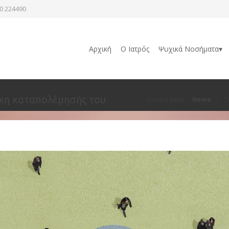
0 224490
Αρχική
Ο Ιατρός
Ψυχικά Νοσήματα▾
γκη καταπολέμησής του
You are here:
Home
Τ