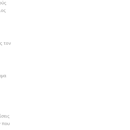
ούς
ιος
ς τον
γμα
ίσεις
ν που