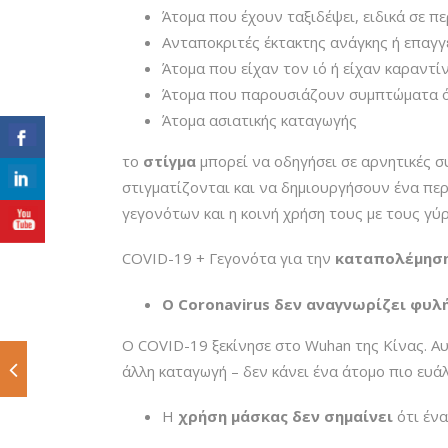
Άτομα που έχουν ταξιδέψει, ειδικά σε π
Ανταποκριτές έκτακτης ανάγκης ή επαγγ
Άτομα που είχαν τον ιό ή είχαν καραντ
Άτομα που παρουσιάζουν συμπτώματα ό
Άτομα ασιατικής καταγωγής
το
στίγμα
μπορεί να οδηγήσει σε αρνητικές σ
στιγματίζονται και να δημιουργήσουν ένα περ
γεγονότων και η κοινή χρήση τους με τους γ
COVID-19 + Γεγονότα για την
καταπολέμησ
Ο Coronavirus δεν αναγνωρίζει φυλ
Ο COVID-19 ξεκίνησε στο Wuhan της Κίνας. Αυ
άλλη καταγωγή – δεν κάνει ένα άτομο πιο ευ
Η
χρήση μάσκας
δεν σημαίνει
ότι έν