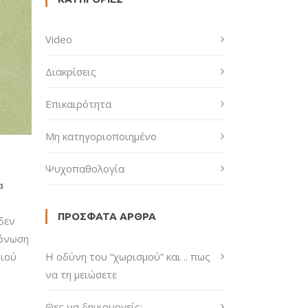
Video
Διακρίσεις
Επικαιρότητα
Μη κατηγοριοποιημένο
Ψυχοπαθολογία
α
ΠΡΌΣΦΑΤΑ ΆΡΘΡΑ
δεν
μόνωση
 ιού
H οδύνη του “χωρισμού” και .. πως
να τη μειώσετε
Θες να δημιουργείς;