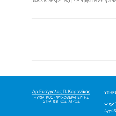
βιώνουν στίγμα, μαζί με ένα μήνυμα ότι η διάκ
ΥΠΗΡΕ
Ψυχοθ
Αγχώδ