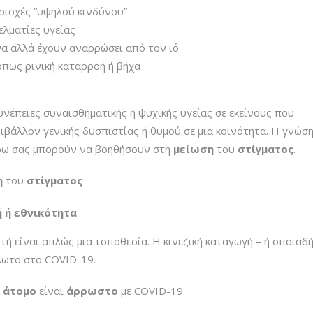
εριοχές “υψηλού κινδύνου”
ελματίες υγείας
ίνα αλλά έχουν αναρρώσει από τον ιό
πως ρινική καταρροή ή βήχα
υνέπειες συναισθηματικής ή ψυχικής υγείας σε εκείνους που
ιβάλλον γενικής δυσπιστίας ή θυμού σε μια κοινότητα. Η γνώσ
ύρω σας μπορούν να βοηθήσουν στη
μείωση
του
στίγματος
.
η
του
στίγματος
ή ή εθνικότητα
.
τή είναι απλώς μια τοποθεσία. Η κινεζική καταγωγή – ή οποιαδ
άλωτο στο COVID-19.
α
άτομο
είναι
άρρωστο
με COVID-19.