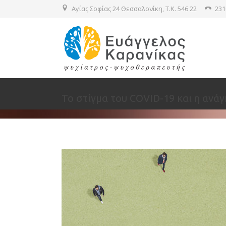
Αγίας Σοφίας 24 Θεσσαλονίκη, T.K. 546 22
231
Το στίγμα του COVID-19 και η ανά