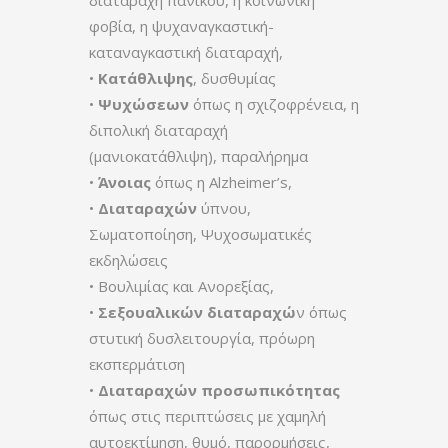
διαταραχή πανικού, η κοινωνική
φοβία, η ψυχαναγκαστική-
καταναγκαστική διαταραχή,
•
Κατάθλιψης
, δυσθυμίας
•
Ψυχώσεων
όπως η σχιζοφρένεια, η
διπολική διαταραχή
(μανιοκατάθλιψη), παραλήρημα
•
Άνοιας
όπως η Alzheimer’s,
•
Διαταραχών
ύπνου,
Σωματοποίηση, Ψυχοσωματικές
εκδηλώσεις
• Βουλιμίας και Ανορεξίας,
•
Σεξουαλικών διαταραχώ
ν όπως
στυτική δυσλειτουργία, πρόωρη
εκσπερμάτιση
•
Διαταραχών προσωπικότητας
όπως στις περιπτώσεις με χαμηλή
αυτοεκτίμηση, θυμό, παρορμήσεις,