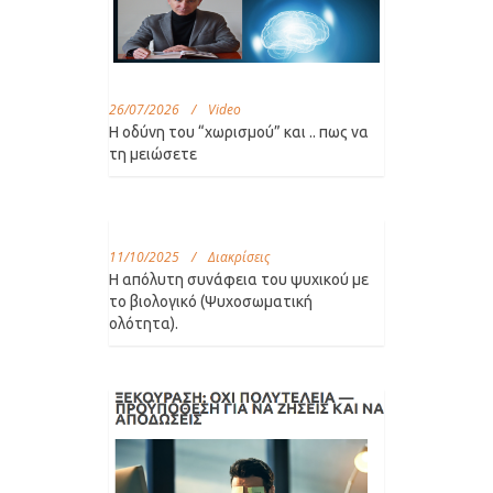
26/07/2026
/
Video
H οδύνη του “χωρισμού” και .. πως να
τη μειώσετε
11/10/2025
/
Διακρίσεις
Η απόλυτη συνάφεια του ψυχικού με
το βιολογικό (Ψυχοσωματική
ολότητα).