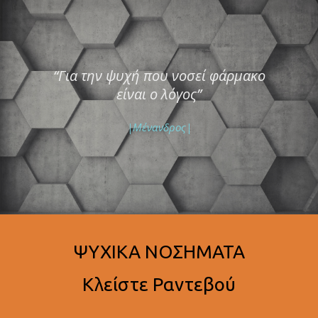
“Για την ψυχή που νοσεί φάρμακο
είναι ο λόγος”
|Μένανδρος|
ΨΥΧΙΚΑ ΝΟΣΗΜΑΤΑ
Κλείστε Ραντεβού