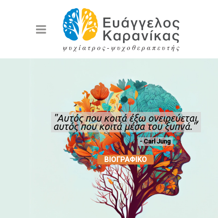
"Αυτός που κοιτά έξω ονειρεύεται,
αυτός που κοιτά μέσα του ξυπνά."
- Carl Jung
ΒΙΟΓΡΑΦΙΚΟ