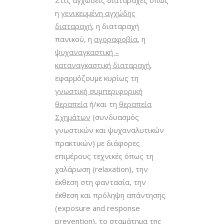
Στις αγχώδεις διαταραχές όπως
η
γενικευμένη αγχώδης
διαταραχή
, η διαταραχή
πανικού, η
αγοραφοβία
, η
ψυχαναγκαστική –
καταναγκαστική διαταραχή
,
εφαρμόζουμε κυρίως τη
γνωστική συμπεριφορική
θεραπεία
ή/και τη
θεραπεία
Σχημάτων
(συνδυασμός
γνωστικών και ψυχαναλυτικών
πρακτικών) με διάφορες
επιμέρους τεχνικές όπως τη
χαλάρωση (relaxation), την
έκθεση στη φαντασία, την
έκθεση και πρόληψη απάντησης
(exposure and response
prevention), το σταμάτημα της