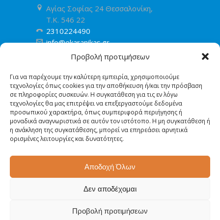
Αγίας Σοφίας 24 Θεσσαλονίκη,
T.K. 546 22
2310224490
info@ekaranikas.gr
Προβολή προτιμήσεων
ΒΡΕΙΤΕ ΜΑΣ ΣΤΟ ΧΑΡΤΗ
Για να παρέχουμε την καλύτερη εμπειρία, χρησιμοποιούμε
τεχνολογίες όπως cookies για την αποθήκευση ή/και την πρόσβαση
σε πληροφορίες συσκευών. Η συγκατάθεση για τις εν λόγω
τεχνολογίες θα μας επιτρέψει να επεξεργαστούμε δεδομένα
προσωπικού χαρακτήρα, όπως συμπεριφορά περιήγησης ή
μοναδικά αναγνωριστικά σε αυτόν τον ιστότοπο. Η μη συγκατάθεση ή
η ανάκληση της συγκατάθεσης, μπορεί να επηρεάσει αρνητικά
ορισμένες λειτουργίες και δυνατότητες.
Αποδοχή Όλων
Δεν αποδέχομαι
Προβολή προτιμήσεων