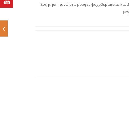
Συζητηση πανω στις μορφες ψυχοθεραπειας και ιδ
μεγ