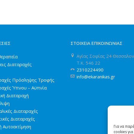
ΣΙΕΣ
ΣΤΟΙΧΕΙΑ ΕΠΙΚΟΙΝΩΝΙΑΣ
Αγίας Σοφίας 24 Θεσσαλον
εραπεία
T.K. 546 22
εις Διαταραχές
2310224490
info@ekaranikas.gr
ραχές Πρόσληψης Τροφής
ραχές Ύπνου – Αϋπνία
ική Διαταραχή
λιψη
αλικές Διαταραχές
ικές Διαταραχές
ή Αυτοεκτίμηση
Για να παρ
cookies γι