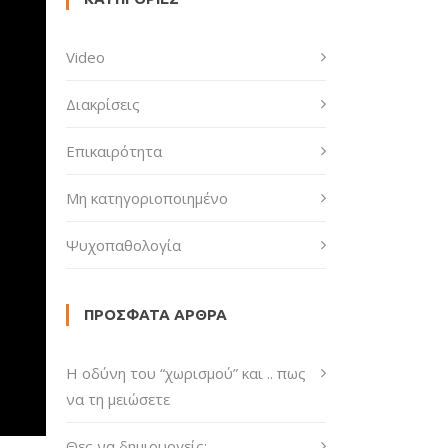
Video
Διακρίσεις
Επικαιρότητα
Μη κατηγοριοποιημένο
Ψυχοπαθολογία
ΠΡΌΣΦΑΤΑ ΆΡΘΡΑ
H οδύνη του “χωρισμού” και .. πως
να τη μειώσετε
Θες να δημιουργείς;