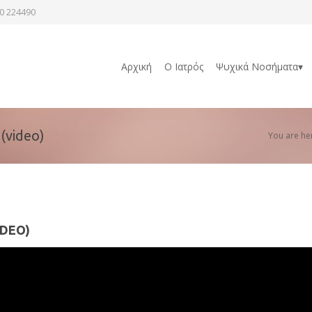
0 224490
Αρχική
Ο Ιατρός
Ψυχικά Νοσήματα▾
video)
You are he
IDEO)