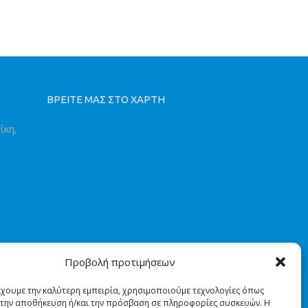
ΒΡΕΙΤΕ ΜΑΣ ΣΤΟ ΧΑΡΤΗ
ίκη,
Προβολή προτιμήσεων
έχουμε την καλύτερη εμπειρία, χρησιμοποιούμε τεχνολογίες όπως
α την αποθήκευση ή/και την πρόσβαση σε πληροφορίες συσκευών. Η