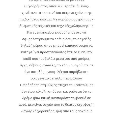
ψυχοδράματος, όπου ο «θεραπευόμενος»
χανόταν στα σκοτεινά και πέτρινα χρόνια της
παιδικής του ηλικίας. Με παρόμοιους τρόπους –
βιωματικές τεχνικές και τεχνικές χαλάρωσης – ο
Karaosmanoglou μας οδήγησε στο να
σφυρηλατήσουμε το safe place, το ασφαλές
δηλαδή μέρος, όπου μπορεί κάποιος νοερά να
καταφεύγει προστατεύοντας έτσι το ευάλωτο
παιδί που κουβαλάει μέσα του από μπόρες,
άγχη, φόβους, αγωνίες, που δημιουργούνται σε
ένα ασταθές, ανασφαλές και απρόβλεπτο
οικογενειακό ή άλλο περιβάλλον.
Η πρόσβαση στη μύχιες πτυχές του εαυτού μας
δεν είναι εύκολη υπόθεση και φαίνεται ότι το
δράμα (βιωματική αναπαράσταση) βοηθά σε
αυτό. Δεν είναι τυχαίο που το θέατρο έχει ψυχ(η)
– αγωγικό χαρακτήρα, ήδη από τους αρχαίους