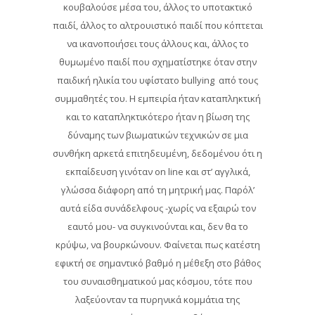
κουβαλούσε μέσα του, άλλος το υποτακτικό
παιδί, άλλος το αλτρουιστικό παιδί που κόπτεται
να ικανοποιήσει τους άλλους και, άλλος το
θυμωμένο παιδί που σχηματίστηκε όταν στην
παιδική ηλικία του υφίστατο bullying από τους
συμμαθητές του. Η εμπειρία ήταν καταπληκτική
και το καταπληκτικότερο ήταν η βίωση της
δύναμης των βιωματικών τεχνικών σε μια
συνθήκη αρκετά επιτηδευμένη, δεδομένου ότι η
εκπαίδευση γινόταν on line και στ’ αγγλικά,
γλώσσα διάφορη από τη μητρική μας. Παρόλ’
αυτά είδα συνάδελφους -χωρίς να εξαιρώ τον
εαυτό μου- να συγκινούνται και, δεν θα το
κρύψω, να βουρκώνουν. Φαίνεται πως κατέστη
εφικτή σε σημαντικό βαθμό η μέθεξη στο βάθος
του συναισθηματικού μας κόσμου, τότε που
λαξεύονταν τα πυρηνικά κομμάτια της