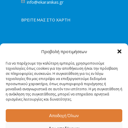
info@ekaranikas.gr
ΒΡΕΙΤΕ ΜΑΣ ΣΤΟ ΧΑΡΤΗ
Προβολή προτιμήσεων
Για να παρέχουμε την καλύτερη εμπειρία, χρησιμοποιούμε
τεχνολογίες όπως cookies για την αποθήκευση ή/και την πρόσβαση
σε πληροφορίες συσκευών. Η συγκατάθεση για τις εν λόγω
τεχνολογίες θα μας επιτρέψει να επεξεργαστούμε δεδομένα
προσωπικού χαρακτήρα, όπως συμπεριφορά περιήγησης ή
μοναδικά αναγνωριστικά σε αυτόν τον ιστότοπο. Η μη συγκατάθεση ή
η ανάκληση της συγκατάθεσης, μπορεί να επηρεάσει αρνητικά
ορισμένες λειτουργίες και δυνατότητες.
Αποδοχή Όλων