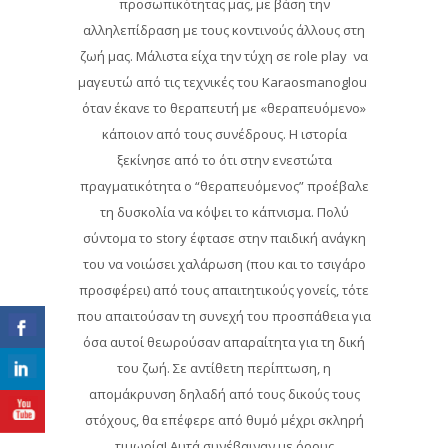
προσωπικότητας μας, με βάση την
αλληλεπίδραση με τους κοντινούς άλλους στη
ζωή μας. Μάλιστα είχα την τύχη σε role play να
μαγευτώ από τις τεχνικές του Karaosmanoglou
όταν έκανε το θεραπευτή με «θεραπευόμενο»
κάποιον από τους συνέδρους. Η ιστορία
ξεκίνησε από το ότι στην ενεστώτα
πραγματικότητα ο “θεραπευόμενος” προέβαλε
τη δυσκολία να κόψει το κάπνισμα. Πολύ
σύντομα το story έφτασε στην παιδική ανάγκη
του να νοιώσει χαλάρωση (που και το τσιγάρο
προσφέρει) από τους απαιτητικούς γονείς, τότε
που απαιτούσαν τη συνεχή του προσπάθεια για
όσα αυτοί θεωρούσαν απαραίτητα για τη δική
του ζωή. Σε αντίθετη περίπτωση, η
απομάκρυνση δηλαδή από τους δικούς τους
στόχους, θα επέφερε από θυμό μέχρι σκληρή
τιμωρία! Αυτά συνέβαιναν με όρους