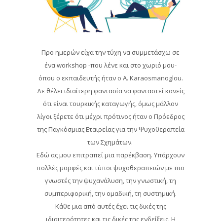
Προ ημερών είχα την τύχη να συμμετάσχω σε
ένα workshop -που λένε και στο χωριό μου-
όπου ο εκπαιδευτής ήταν ο Α. Karaosmanoglou.
Δε θέλει ιδιαίτερη φαντασία να φανταστεί κανείς
ότι είναι τουρκικής καταγωγής, όμως μάλλον
λίγοι ξέρετε ότι μέχρι πρότινος ήταν ο Πρόεδρος
της Παγκόσμιας Εταιρείας για την Ψυχοθεραπεία
των Σχημάτων.
Εδώ ας μου επιτραπεί μια παρέκβαση. Υπάρχουν
πολλές μορφές και τύποι ψυχοθεραπειών με πιο
γνωστές την ψυχανάλυση, την γνωστική, τη
συμπεριφορική, την ομαδική, τη συστημική.
Κάθε μια από αυτές έχει τις δικές της
ιδιαιτερότητες και τις δικές της ενδείξεις. Η