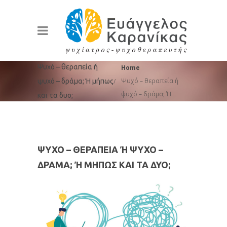
You are here:
Ψυχό – θεραπεία ή
Home
Ψυχό – θεραπεία ή
ψυχό – δράμα; Ή μήπως
ψυχό – δράμα; Ή
και τα δυο;
μήπως και τα δυο;
ΨΥΧΌ – ΘΕΡΑΠΕΊΑ Ή ΨΥΧΌ – Δ
ΡΆΜΑ; Ή ΜΉΠΩΣ ΚΑΙ ΤΑ ΔΥΟ;