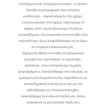
ενυπάρχουν και τα λεγόμενα modes, οι τρόποι
δηλαδή συμπεριφοράς τους οποίους
υιοθετούμε – παραδινόμαστε στο σχήμα ,
εναντιωνόμαστε στο σχήμα, παγώνουμε το
σχήμα, ώστε να μην βιώνουμε επώδυνα
συναισθήματα. Θα μπορούσα να επεκταθώ εδώ
περισσότερο, όμως επιφυλάσσομαι να το κάνω
σε επομένη επικοινωνία μας.
Σήμερα θα ήθελα να σταθώ στη βιωματική
εμπειρία που προσέφερε το εργαστήρι -
workshop- όπου διδαχτήκαμε τεχνικές
ψυχοδράματος. Καταδυθήκαμε στο role play, σε
εμπειρίες και στιγμιότυπα του παρελθόντος με
συναισθηματική επένδυση κι εκεί με την
καθοδήγηση του Α Karaosmanoglou
ανακαλύψαμε τα ευάλωτα παιδιά μας. Άλλος
ανακάλεσε το μειονεκτικό παιδί που