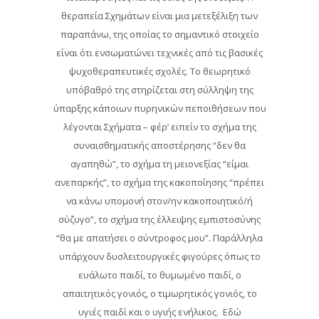
θεραπεία Σχημάτων είναι μια μετεξέλιξη των
παραπάνω, της οποίας το σημαντικό στοιχείο
είναι ότι ενσωματώνει τεχνικές από τις βασικές
ψυχοθεραπευτικές σχολές. Το θεωρητικό
υπόβαθρό της στηρίζεται στη σύλληψη της
ύπαρξης κάποιων πυρηνικών πεποιθήσεων που
λέγονται Σχήματα – φέρ’ ειπείν το σχήμα της
συναισθηματικής αποστέρησης “δεν θα
αγαπηθώ”, το σχήμα τη μειονεξίας “είμαι
ανεπαρκής”, το σχήμα της κακοποίησης “πρέπει
να κάνω υπομονή στον/ην κακοποιητικό/ή
σύζυγο”, το σχήμα της έλλειψης εμπιστοσύνης
“θα με απατήσει ο σύντροφος μου”. Παράλληλα
υπάρχουν δυσλειτουργικές φιγούρες όπως το
ευάλωτο παιδί, το θυμωμένο παιδί, ο
απαιτητικός γονιός, ο τιμωρητικός γονιός, το
υγιές παιδί και ο υγιής ενήλικος. Εδώ