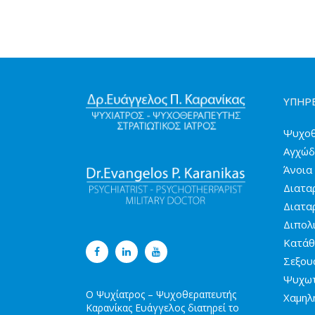
ΥΠΗΡΕ
Ψυχοθ
Αγχώδ
Άνοια
Διατα
Διατα
Διπολ
Κατάθ
Σεξου
Ψυχωτ
Ο Ψυχίατρος – Ψυχοθεραπευτής
Χαμηλ
Καρανίκας Ευάγγελος διατηρεί το