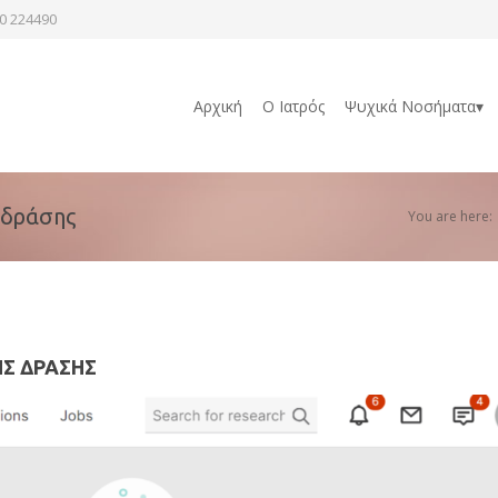
0 224490
Αρχική
Ο Ιατρός
Ψυχικά Νοσήματα▾
 δράσης
You are here:
ΉΣ ΔΡΆΣΗΣ