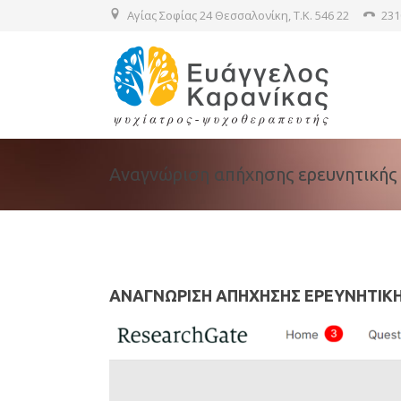
Αγίας Σοφίας 24 Θεσσαλονίκη, T.K. 546 22
231
Αναγνώριση απήχησης ερευνητικής
ΑΝΑΓΝΏΡΙΣΗ ΑΠΉΧΗΣΗΣ ΕΡΕΥΝΗΤΙΚ