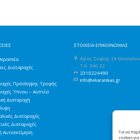
ΣΙΕΣ
ΣΤΟΙΧΕΙΑ ΕΠΙΚΟΙΝΩΝΙΑΣ
Αγίας Σοφίας 24 Θεσσαλον
εραπεία
T.K. 546 22
εις Διαταραχές
2310224490
info@ekaranikas.gr
ραχές Πρόσληψης Τροφής
ραχές Ύπνου – Αϋπνία
ική Διαταραχή
λιψη
αλικές Διαταραχές
ικές Διαταραχές
ή Αυτοεκτίμηση
Για να παρ
cookies γι