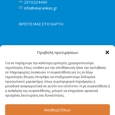
2310224490
info@ekaranikas.gr
ΒΡΕΙΤΕ ΜΑΣ ΣΤΟ ΧΑΡΤΗ
Προβολή προτιμήσεων
Για να παρέχουμε την καλύτερη εμπειρία, χρησιμοποιούμε
τεχνολογίες όπως cookies για την αποθήκευση ή/και την πρόσβαση
σε πληροφορίες συσκευών. Η συγκατάθεση για τις εν λόγω
τεχνολογίες θα μας επιτρέψει να επεξεργαστούμε δεδομένα
προσωπικού χαρακτήρα, όπως συμπεριφορά περιήγησης ή
μοναδικά αναγνωριστικά σε αυτόν τον ιστότοπο. Η μη συγκατάθεση ή
η ανάκληση της συγκατάθεσης, μπορεί να επηρεάσει αρνητικά
ορισμένες λειτουργίες και δυνατότητες.
Αποδοχή Όλων