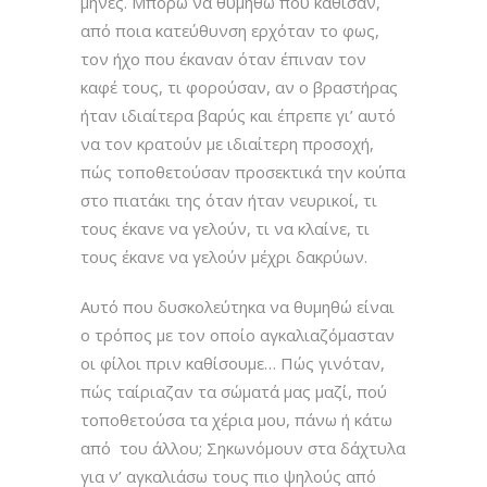
μήνες. Μπορώ να θυμηθώ πού κάθισαν,
από ποια κατεύθυνση ερχόταν το φως,
τον ήχο που έκαναν όταν έπιναν τον
καφέ τους, τι φορούσαν, αν ο βραστήρας
ήταν ιδιαίτερα βαρύς και έπρεπε γι’ αυτό
να τον κρατούν με ιδιαίτερη προσοχή,
πώς τοποθετούσαν προσεκτικά την κούπα
στο πιατάκι της όταν ήταν νευρικοί, τι
τους έκανε να γελούν, τι να κλαίνε, τι
τους έκανε να γελούν μέχρι δακρύων.
Αυτό που δυσκολεύτηκα να θυμηθώ είναι
ο τρόπος με τον οποίο αγκαλιαζόμασταν
οι φίλοι πριν καθίσουμε… Πώς γινόταν,
πώς ταίριαζαν τα σώματά μας μαζί, πού
τοποθετούσα τα χέρια μου, πάνω ή κάτω
από του άλλου; Σηκωνόμουν στα δάχτυλα
για ν’ αγκαλιάσω τους πιο ψηλούς από