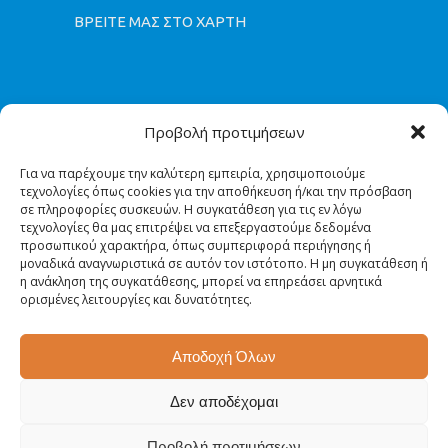
ΒΡΕΙΤΕ ΜΑΣ ΣΤΟ ΧΑΡΤΗ
Προβολή προτιμήσεων
Για να παρέχουμε την καλύτερη εμπειρία, χρησιμοποιούμε
τεχνολογίες όπως cookies για την αποθήκευση ή/και την πρόσβαση
σε πληροφορίες συσκευών. Η συγκατάθεση για τις εν λόγω
τεχνολογίες θα μας επιτρέψει να επεξεργαστούμε δεδομένα
προσωπικού χαρακτήρα, όπως συμπεριφορά περιήγησης ή
μοναδικά αναγνωριστικά σε αυτόν τον ιστότοπο. Η μη συγκατάθεση ή
η ανάκληση της συγκατάθεσης, μπορεί να επηρεάσει αρνητικά
ορισμένες λειτουργίες και δυνατότητες.
Αποδοχή Όλων
Δεν αποδέχομαι
© 2018 ΚΑΡΑΝΙΚΑΣ ΕΥΑΓΓΕΛΟΣ, All Rights Reserved |
Powered by
Προβολή προτιμήσεων